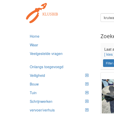
Zoeke
Home
Waar
Laat a
Veelgestelde vragen
[ kies 
Filter
Onlangs toegevoegd
Veiligheid
Bouw
Tuin
Schrijnwerken
vervoer/verhuis