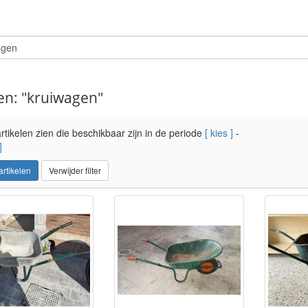
n: "kruiwagen"
rtikelen zien die beschikbaar zijn in de periode
[ kies ]
-
]
 artikelen
Verwijder filter