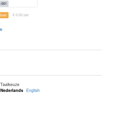
-001
€ 0.00 per
kbaar
en
Taalkeuze
Nederlands
English