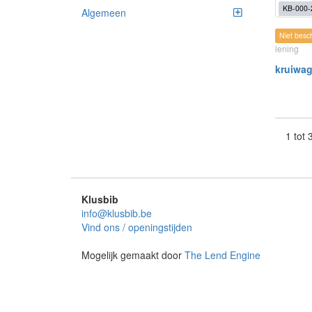
KB-000-
Algemeen
Niet besc
lening
kruiwa
1 tot
Klusbib
info@klusbib.be
Vind ons / openingstijden
Mogelijk gemaakt door
The Lend Engine