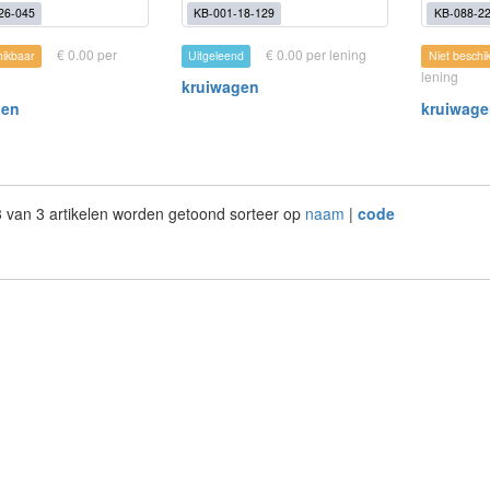
26-045
KB-001-18-129
KB-088-22
€ 0.00 per
€ 0.00 per lening
hikbaar
Uitgeleend
Niet beschi
lening
kruiwagen
gen
kruiwag
 3 van 3 artikelen worden getoond sorteer op
naam
|
code