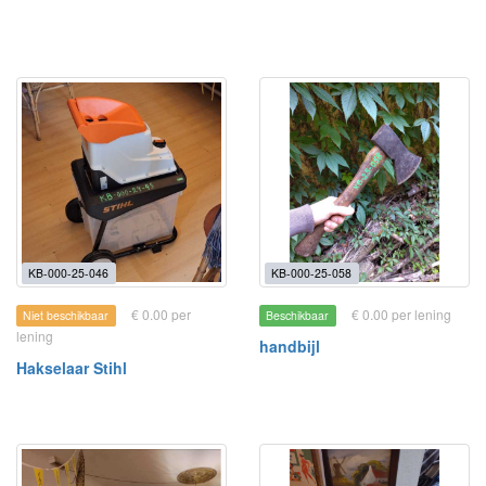
KB-000-25-046
KB-000-25-058
€ 0.00 per
€ 0.00 per lening
Niet beschikbaar
Beschikbaar
lening
handbijl
Hakselaar Stihl