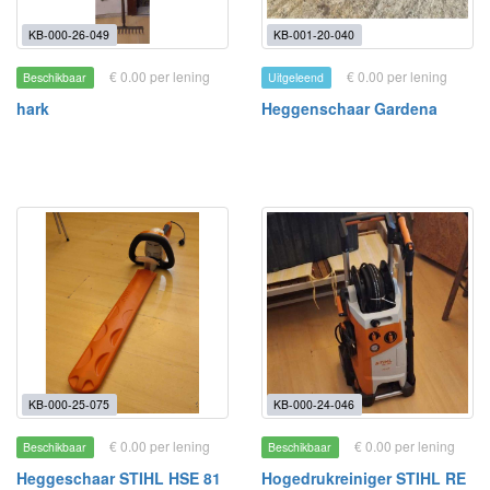
KB-000-26-049
KB-001-20-040
€ 0.00 per lening
€ 0.00 per lening
Beschikbaar
Uitgeleend
hark
Heggenschaar Gardena
KB-000-25-075
KB-000-24-046
€ 0.00 per lening
€ 0.00 per lening
Beschikbaar
Beschikbaar
Heggeschaar STIHL HSE 81
Hogedrukreiniger STIHL RE