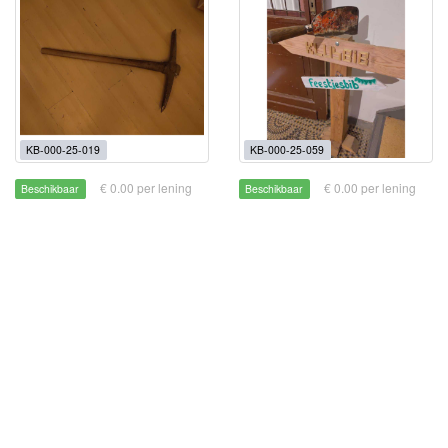
KB-000-25-019
KB-000-25-059
€ 0.00 per lening
€ 0.00 per lening
Beschikbaar
Beschikbaar
Houweel
Kapmes