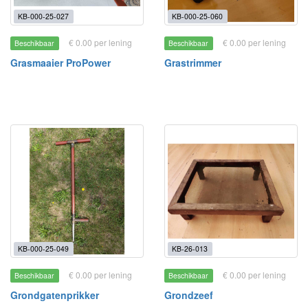
KB-000-25-027
KB-000-25-060
€ 0.00 per lening
€ 0.00 per lening
Beschikbaar
Beschikbaar
Grasmaaier ProPower
Grastrimmer
KB-000-25-049
KB-26-013
€ 0.00 per lening
€ 0.00 per lening
Beschikbaar
Beschikbaar
Grondgatenprikker
Grondzeef