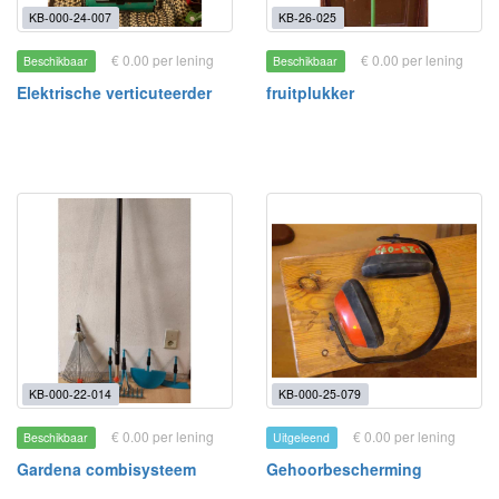
KB-000-24-007
KB-26-025
€ 0.00 per lening
€ 0.00 per lening
Beschikbaar
Beschikbaar
Elektrische verticuteerder
fruitplukker
KB-000-22-014
KB-000-25-079
€ 0.00 per lening
€ 0.00 per lening
Beschikbaar
Uitgeleend
Gardena combisysteem
Gehoorbescherming