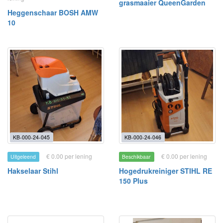
grasmaaier QueenGarden
Heggenschaar BOSH AMW
10
KB-000-24-045
KB-000-24-046
€ 0.00 per lening
€ 0.00 per lening
Uitgeleend
Beschikbaar
Hakselaar Stihl
Hogedrukreiniger STIHL RE
150 Plus