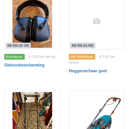
KB-000-23-120
KB-000-24-006
€ 0.00 per lening
€ 0.00 per
Beschikbaar
Niet beschikbaar
lening
Gehoorbescherming
Heggenschaar geel