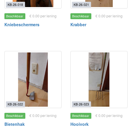
KB-26-018
KB-26-021
€ 0.00 per lening
€ 0.00 per lening
Beschikbaar
Beschikbaar
Kniebeschermers
Krabber
KB-26-022
KB-26-023
€ 0.00 per lening
€ 0.00 per lening
Beschikbaar
Beschikbaar
Bietenhak
Hooivork