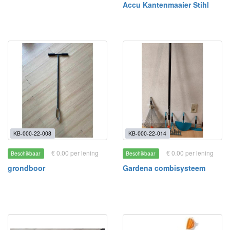
Accu Kantenmaaier Stihl
KB-000-22-008
KB-000-22-014
€ 0.00 per lening
€ 0.00 per lening
Beschikbaar
Beschikbaar
grondboor
Gardena combisysteem