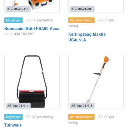
KB-000-20-118
KB-000-21-003
€ 2.50 per lening
€ 2.50 per
Uitgeleend
Niet beschikbaar
lening
Bosmaaier Stihl FSA90 Accu
Serie: 444 760 597
Kettingzaag Makita
UC4051A
KB-000-21-014
KB-000-21-016
€ 0.00 per lening
€ 2.00 per
Uitgeleend
Niet beschikbaar
lening
Tuinwals