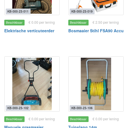
KB-000-23-011
KB-000-23-019
€ 0.00 per lening
€ 2.50 per lening
Beschikbaar
Beschikbaar
Elektrische verticuteerder
Bosmaaier Stihl FSA90 Accu
KB-000-23-102
KB-000-23-106
€ 0.00 per lening
€ 0.00 per lening
Beschikbaar
Beschikbaar
Manuele grasmaaier
Tuinslang 14m