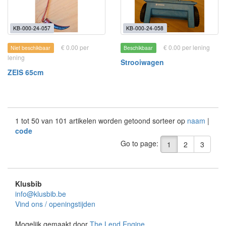
KB-000-24-057
KB-000-24-058
€ 0.00 per
€ 0.00 per lening
Niet beschikbaar
Beschikbaar
lening
Strooiwagen
ZEIS 65cm
1 tot 50 van 101 artikelen worden getoond sorteer op
naam
|
code
Go to page:
1
2
3
Klusbib
info@klusbib.be
Vind ons / openingstijden
Mogelijk gemaakt door
The Lend Engine