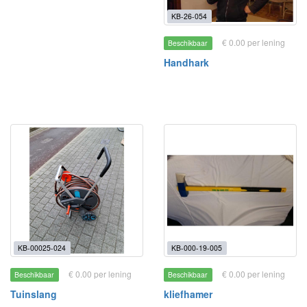
KB-26-054
€ 0.00 per lening
Beschikbaar
Handhark
KB-00025-024
KB-000-19-005
€ 0.00 per lening
€ 0.00 per lening
Beschikbaar
Beschikbaar
Tuinslang
kliefhamer