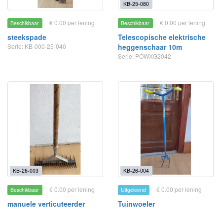
KB-25-080
€ 0.00 per lening
€ 0.00 per lening
Beschikbaar
Beschikbaar
steekspade
Telescopische elektrische
Serie: KB-000-25-040
heggenschaar 10m
Serie: POWXG2042
KB-26-003
KB-26-004
€ 0.00 per lening
€ 0.00 per lening
Beschikbaar
Uitgeleend
manuele verticuteerder
Tuinwoeler