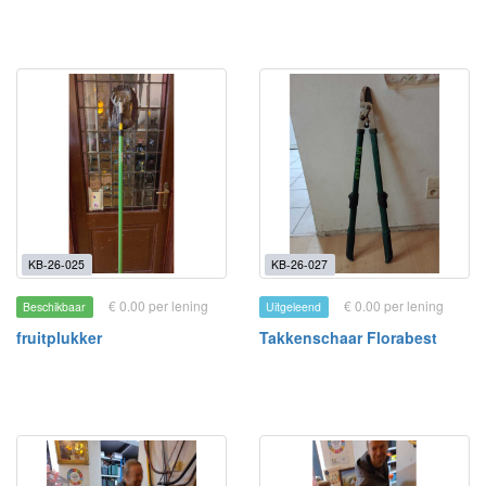
KB-26-025
KB-26-027
€ 0.00 per lening
€ 0.00 per lening
Beschikbaar
Uitgeleend
fruitplukker
Takkenschaar Florabest