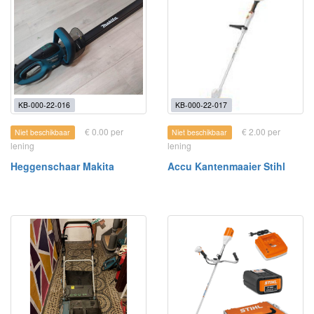
KB-000-22-016
KB-000-22-017
€ 0.00 per
€ 2.00 per
Niet beschikbaar
Niet beschikbaar
lening
lening
Heggenschaar Makita
Accu Kantenmaaier Stihl