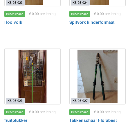
KB-26-023
KB-26-024
€ 0.00 per lening
€ 0.00 per lening
Beschikbaar
Beschikbaar
Hooivork
Spitvork kinderformaat
KB-26-025
KB-26-027
€ 0.00 per lening
€ 0.00 per lening
Beschikbaar
Beschikbaar
fruitplukker
Takkenschaar Florabest