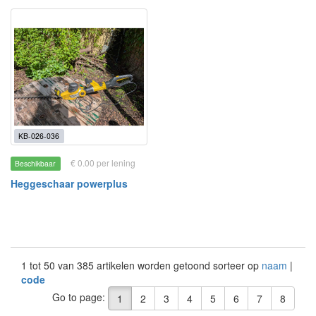
KB-026-036
€ 0.00 per lening
Beschikbaar
Heggeschaar powerplus
1 tot 50 van 385 artikelen worden getoond sorteer op
naam
|
code
Go to page:
1
2
3
4
5
6
7
8