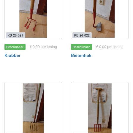
KB-26-021
KB-26-022
€ 0.00 per lening
€ 0.00 per lening
Beschikbaar
Beschikbaar
Krabber
Bietenhak