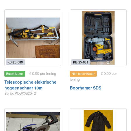
KB-25-080
KB-25-081
€ 0.00 per lening
€ 0.00 per
Beschikbaar
Niet beschikbaar
lening
Telescopische elektrische
heggenschaar 10m
Boorhamer SDS
Serie: POWXG2042