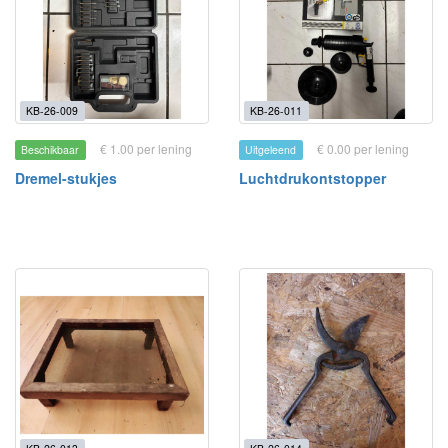
KB-26-009
KB-26-011
€ 1.00 per lening
€ 0.00 per lening
Beschikbaar
Uitgeleend
Dremel-stukjes
Luchtdrukontstopper