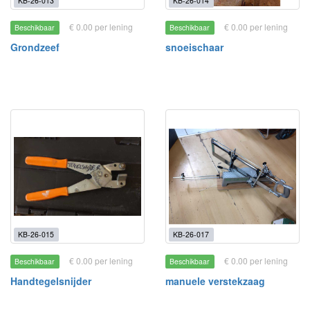
KB-26-013
KB-26-014
€ 0.00 per lening
€ 0.00 per lening
Beschikbaar
Beschikbaar
Grondzeef
snoeischaar
KB-26-015
KB-26-017
€ 0.00 per lening
€ 0.00 per lening
Beschikbaar
Beschikbaar
Handtegelsnijder
manuele verstekzaag