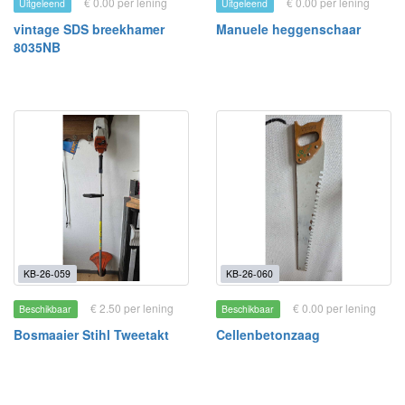
€ 0.00 per lening
€ 0.00 per lening
Uitgeleend
Uitgeleend
vintage SDS breekhamer
Manuele heggenschaar
8035NB
KB-26-059
KB-26-060
€ 2.50 per lening
€ 0.00 per lening
Beschikbaar
Beschikbaar
Bosmaaier Stihl Tweetakt
Cellenbetonzaag