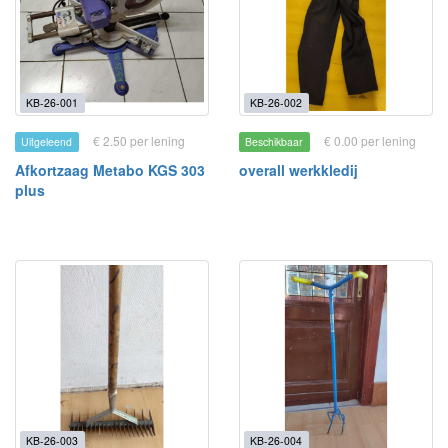
KB-26-001
KB-26-002
€ 2.50 per lening
€ 0.00 per lening
Uitgeleend
Beschikbaar
Afkortzaag Metabo KGS 303
overall werkkledij
plus
KB-26-003
KB-26-004