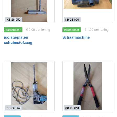
KB-26-055
KB-26-056
€ 0.00 per lening
€ 1.00 per lening
Beschikbaar
Beschikbaar
isolatieplaten
Schaafmachine
schuimstofzaag
KB-26-057
KB-26-058