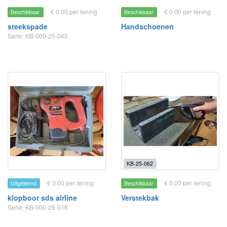
€ 0.00 per lening
€ 0.00 per lening
Beschikbaar
Beschikbaar
steekspade
Handschoenen
Serie: KB-000-25-040
KB-25-062
€ 0.00 per lening
€ 0.00 per lening
Uitgeleend
Beschikbaar
klopboor sds airline
Verstekbak
Serie: KB-000-26-016