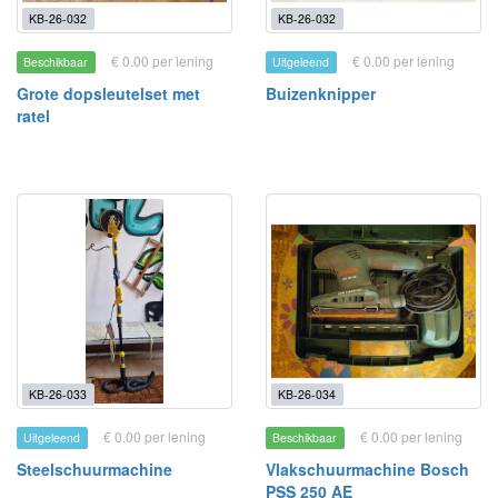
KB-26-032
KB-26-032
€ 0.00 per lening
€ 0.00 per lening
Beschikbaar
Uitgeleend
Grote dopsleutelset met
Buizenknipper
ratel
KB-26-033
KB-26-034
€ 0.00 per lening
€ 0.00 per lening
Uitgeleend
Beschikbaar
Steelschuurmachine
Vlakschuurmachine Bosch
PSS 250 AE