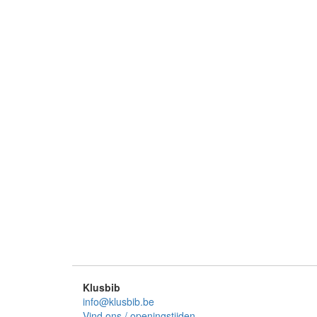
Klusbib
info@klusbib.be
Vind ons / openingstijden