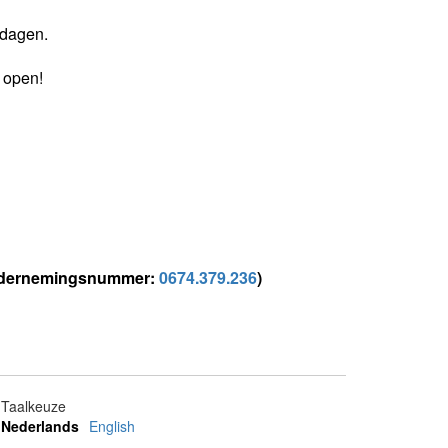
tdagen.
 open!
(ondernemingsnummer:
0674.379.236
)
Taalkeuze
Nederlands
English