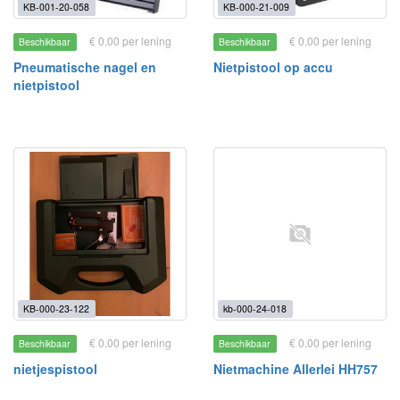
KB-001-20-058
KB-000-21-009
€ 0.00 per lening
€ 0.00 per lening
Beschikbaar
Beschikbaar
Pneumatische nagel en
Nietpistool op accu
nietpistool
KB-000-23-122
kb-000-24-018
€ 0.00 per lening
€ 0.00 per lening
Beschikbaar
Beschikbaar
nietjespistool
Nietmachine Allerlei HH757