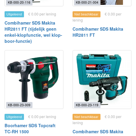
KB-000-20-116
KB-000-21-004
€ 0.00 per lening
€ 0.00 per
Uitgeleend
Niet beschikbaar
lening
Combihamer SDS Makita
HR2811 FT (tijdelijk geen
Combihamer SDS Makita
enkel-klopfunctie, wel klop-
HR2811 FT
boor-functie)
KB-000-23-009
KB-000-23-119
€ 0.00 per lening
€ 0.00 per
Uitgeleend
Niet beschikbaar
lening
Boorhamer SDS Topcraft
TC-RH 1500
Combihamer SDS Makita