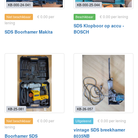
KB-000-24-041
KB-000-25-044
€ 0.00 per
€ 0.00 per lening
Niet beschikbaar
Beschikbaar
lening
SDS Klopboor op accu -
SDS Boorhamer Makita
BOSCH
KB-25-081
KB-26-057
€ 0.00 per
€ 0.00 per lening
Niet beschikbaar
Uitgeleend
lening
vintage SDS breekhamer
Boorhamer SDS
8035NB