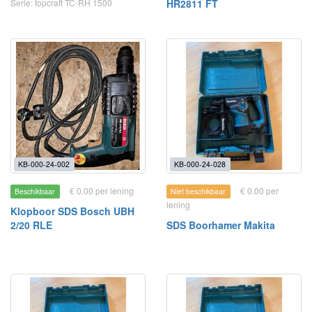
Serie: topcraft TC-RH 1500
HR2811 FT
KB-000-24-002
KB-000-24-028
€ 0.00 per lening
€ 0.00 per
Beschikbaar
Niet beschikbaar
lening
Klopboor SDS Bosch UBH
2/20 RLE
SDS Boorhamer Makita