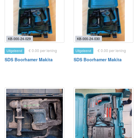
KB-000-24-029
KB-000-24-030
€ 0.00 per lening
€ 0.00 per lening
Uitgeleend
Uitgeleend
SDS Boorhamer Makita
SDS Boorhamer Makita