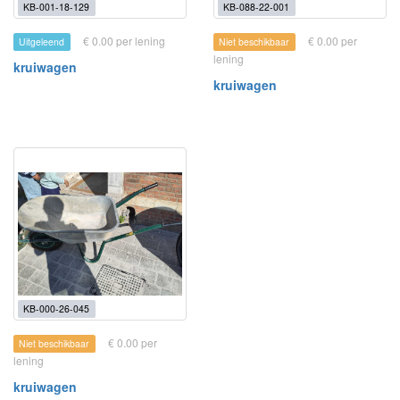
KB-001-18-129
KB-088-22-001
€ 0.00 per lening
€ 0.00 per
Uitgeleend
Niet beschikbaar
lening
kruiwagen
kruiwagen
KB-000-26-045
€ 0.00 per
Niet beschikbaar
lening
kruiwagen