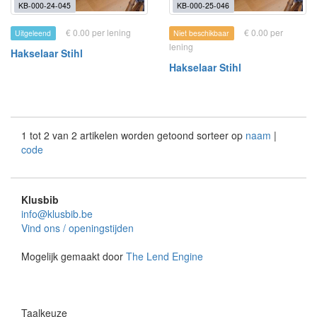
KB-000-24-045
KB-000-25-046
€ 0.00 per lening
€ 0.00 per
Uitgeleend
Niet beschikbaar
lening
Hakselaar Stihl
Hakselaar Stihl
1 tot 2 van 2 artikelen worden getoond sorteer op
naam
|
code
Klusbib
info@klusbib.be
Vind ons / openingstijden
Mogelijk gemaakt door
The Lend Engine
Taalkeuze