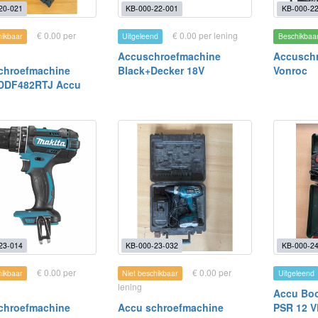
20-021
KB-000-22-001
KB-000-22
€ 0.00 per
€ 0.00 per lening
hikbaar
Uitgeleend
Beschikbaa
Accuschroefmachine
Accusch
chroefmachine
Black+Decker 18V
Vonroc
 DDF482RTJ Accu
23-014
KB-000-23-032
KB-000-24
€ 0.00 per
€ 0.00 per
hikbaar
Niet beschikbaar
Uitgeleend
lening
Accu Bo
chroefmachine
Accu schroefmachine
PSR 12 V