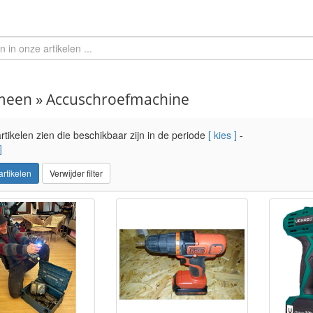
meen » Accuschroefmachine
rtikelen zien die beschikbaar zijn in de periode
[ kies ]
-
]
 artikelen
Verwijder filter