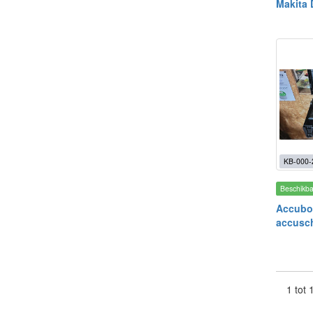
Makita
KB-000-
Beschikb
Accubo
accusc
1 tot