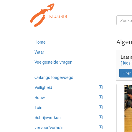
Alge
Home
Waar
Laat a
Veelgestelde vragen
[ kies 
Filter
Onlangs toegevoegd
Veiligheid
Bouw
Tuin
Schrijnwerken
vervoer/verhuis