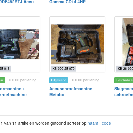
 DDF482RTJ Accu
Gamma CD14.4HP
25-016
KB-000-25-070
KB-26-02
€ 0.00 per lening
€ 0.00 per lening
aar
Uitgeleend
Beschikbaa
ormachine +
Accuschroefmachine
Slagmoe
hroefmachine
Metabo
schroef
 11 van 11 artikelen worden getoond sorteer op
naam
|
code