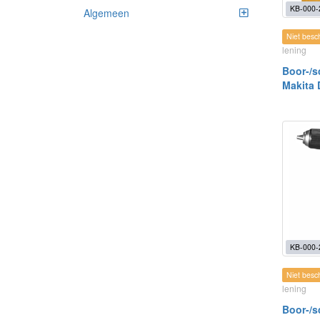
KB-000-
Algemeen
Niet besc
lening
Boor-/s
Makita
KB-000-
Niet besc
lening
Boor-/s