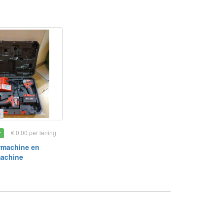
0
€ 0.00 per lening
r
rmachine en
machine