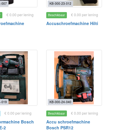
-007
KB-000-23-012
€ 0.00 per lening
€ 0.00 per lening
r
Beschikbaar
roefmachine
Accuschroefmachine Hilti
-019
KB-000-24-040
€ 0.00 per lening
€ 0.00 per lening
Beschikbaar
ormachine Bosch
Accu schroefmachine
E-2
Bosch PSR12