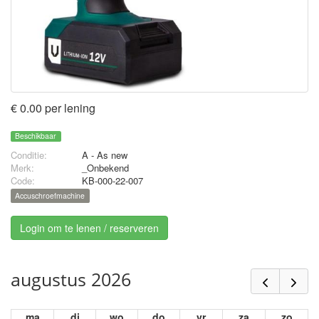
€ 0.00 per lening
Beschikbaar
Conditie:
A - As new
Merk:
_Onbekend
Code:
KB-000-22-007
Accuschroefmachine
Login om te lenen / reserveren
augustus 2026
ma
di
wo
do
vr
za
zo