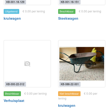
KB-001-18-129
KB-001-18-151
€ 0.00 per lening
€ 0.00 per lening
Uitgeleend
Beschikbaar
kruiwagen
Steekwagen
KB-000-22-012
KB-088-22-001
€ 0.00 per lening
€ 0.00 per
Beschikbaar
Niet beschikbaar
lening
Verhuisplaat
kruiwagen