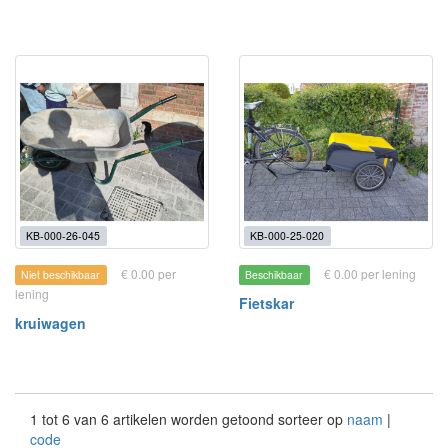
KB-000-26-045
KB-000-25-020
€ 0.00 per
€ 0.00 per lening
Niet beschikbaar
Beschikbaar
lening
Fietskar
kruiwagen
1 tot 6 van 6 artikelen worden getoond sorteer op
naam
|
code