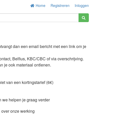
Home
Registreren
Inloggen
ontvangt dan een email bericht met een link om je
ontact, Belfius, KBC/CBC of via overschrijving.
an je ook materiaal ontlenen.
t van een kortingstarief (6€)
en we helpen je graag verder
 over onze werking