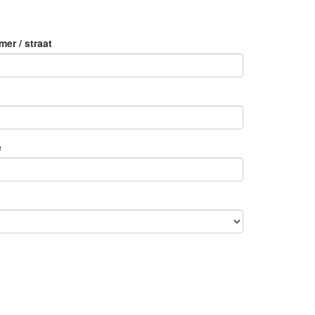
er / straat
e