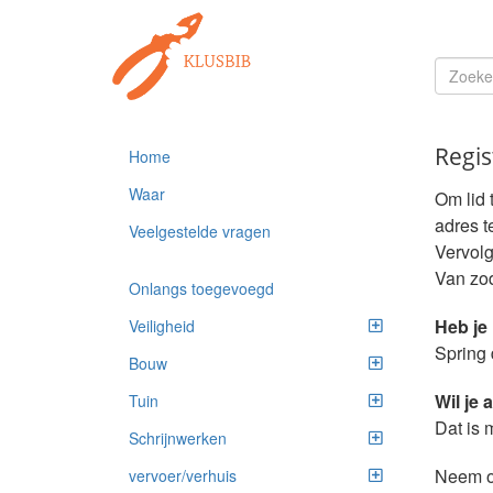
Regis
Home
Waar
Om lid t
adres te
Veelgestelde vragen
Vervolg
Van zod
Onlangs toegevoegd
Heb je
Veiligheid
Spring 
Bouw
Wil je 
Tuin
Dat is 
Schrijnwerken
Neem oo
vervoer/verhuis