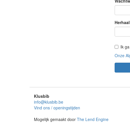
Wachtw
Herhaal
Ik g
Onze Al
Klusbib
info@klusbib.be
Vind ons / openingstijden
Mogelijk gemaakt door
The Lend Engine