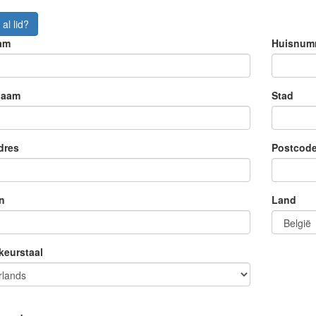
al lid?
am
Huisnumm
naam
Stad
dres
Postcod
n
Land
keurstaal