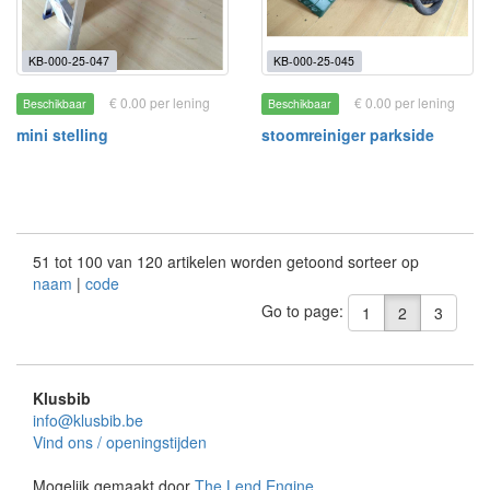
KB-000-25-047
KB-000-25-045
€ 0.00 per lening
€ 0.00 per lening
Beschikbaar
Beschikbaar
mini stelling
stoomreiniger parkside
51 tot 100 van 120 artikelen worden getoond sorteer op
naam
|
code
Go to page:
1
2
3
Klusbib
info@klusbib.be
Vind ons / openingstijden
Mogelijk gemaakt door
The Lend Engine