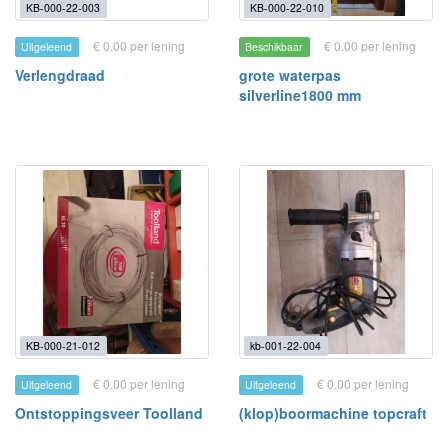
KB-000-22-003
KB-000-22-010
€ 0.00 per lening
€ 0.00 per lening
Uitgeleend
Beschikbaar
Verlengdraad
grote waterpas
silverline1800 mm
KB-000-21-012
kb-001-22-004
€ 0.00 per lening
€ 0.00 per lening
Uitgeleend
Uitgeleend
Ontstoppingsveer Toolland
(klop)boormachine topcraft