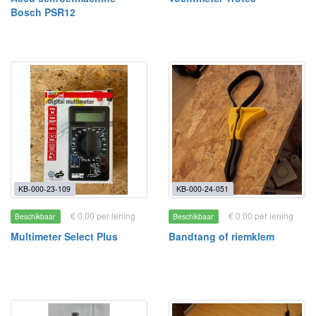
Bosch PSR12
KB-000-23-109
KB-000-24-051
€ 0.00 per lening
€ 0.00 per lening
Beschikbaar
Beschikbaar
Multimeter Select Plus
Bandtang of riemklem