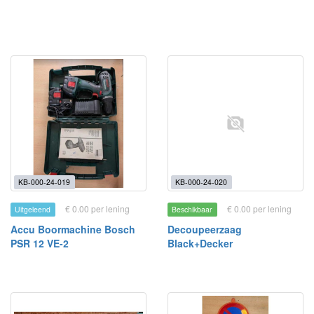
KB-000-24-019
KB-000-24-020
€ 0.00 per lening
€ 0.00 per lening
Uitgeleend
Beschikbaar
Accu Boormachine Bosch
Decoupeerzaag
PSR 12 VE-2
Black+Decker