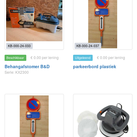
KB-000-24-033
KB-000-24-037
€ 0.00 per lening
€ 0.00 per lening
Beschikbaar
Uitgeleend
Behangafstomer B&D
parkeerbord plastiek
Serie: KX2300