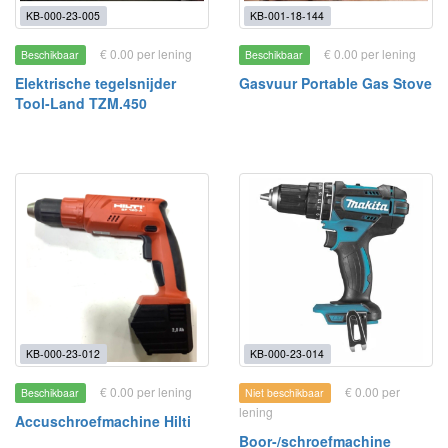
KB-000-23-005
KB-001-18-144
€ 0.00 per lening
€ 0.00 per lening
Beschikbaar
Beschikbaar
Elektrische tegelsnijder
Gasvuur Portable Gas Stove
Tool-Land TZM.450
KB-000-23-012
KB-000-23-014
€ 0.00 per lening
€ 0.00 per
Beschikbaar
Niet beschikbaar
lening
Accuschroefmachine Hilti
Boor-/schroefmachine