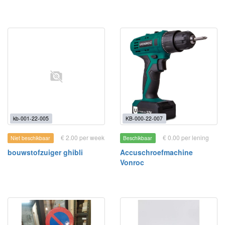
kb-001-22-005
KB-000-22-007
€ 2.00 per week
€ 0.00 per lening
Niet beschikbaar
Beschikbaar
bouwstofzuiger ghibli
Accuschroefmachine
Vonroc