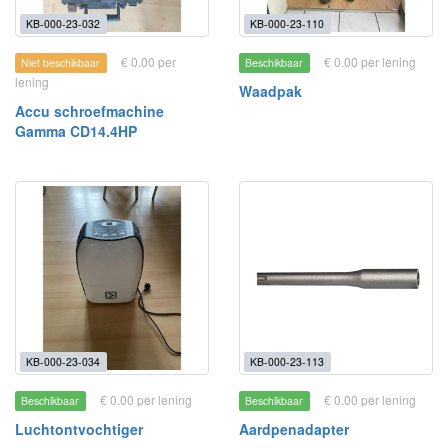
KB-000-23-032
KB-000-23-110
€ 0.00 per
€ 0.00 per lening
Niet beschikbaar
Beschikbaar
lening
Waadpak
Accu schroefmachine
Gamma CD14.4HP
KB-000-23-034
KB-000-23-113
€ 0.00 per lening
€ 0.00 per lening
Beschikbaar
Beschikbaar
Luchtontvochtiger
Aardpenadapter