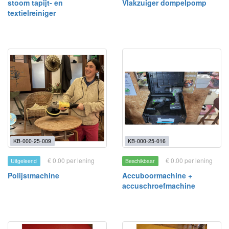
stoom tapijt- en
Vlakzuiger dompelpomp
textielreiniger
KB-000-25-009
KB-000-25-016
€ 0.00 per lening
€ 0.00 per lening
Uitgeleend
Beschikbaar
Polijstmachine
Accuboormachine +
accuschroefmachine