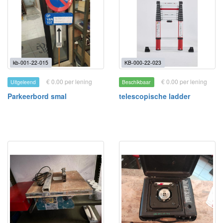
kb-001-22-015
KB-000-22-023
€ 0.00 per lening
€ 0.00 per lening
Uitgeleend
Beschikbaar
Parkeerbord smal
telescopische ladder