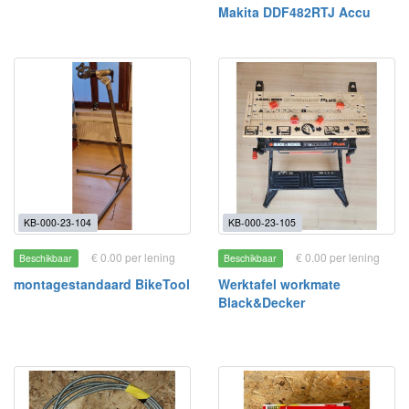
Makita DDF482RTJ Accu
KB-000-23-104
KB-000-23-105
€ 0.00 per lening
€ 0.00 per lening
Beschikbaar
Beschikbaar
montagestandaard BikeTool
Werktafel workmate
Black&Decker