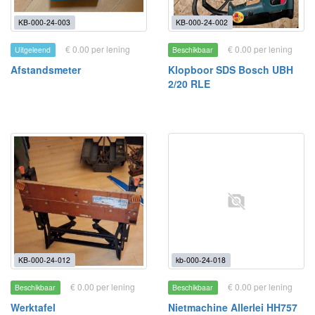
KB-000-24-003
KB-000-24-002
€ 0.00 per lening
€ 0.00 per lening
Uitgeleend
Beschikbaar
Afstandsmeter
Klopboor SDS Bosch UBH
2/20 RLE
KB-000-24-012
kb-000-24-018
€ 0.00 per lening
€ 0.00 per lening
Beschikbaar
Beschikbaar
Werktafel
Nietmachine Allerlei HH757