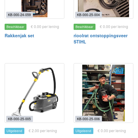
KB-000-24-059
KB-000-25-004
€ 0.00 per lening
€ 0.00 per lening
Beschikbaar
Beschikbaar
Rakkenjak set
rioolrat ontstoppingsveer
STIHL
KB-000-25-005
KB-000-25-006
€ 2.00 per lening
€ 0.00 per lening
Uitgeleend
Uitgeleend