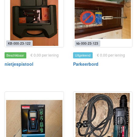
KB-000-23-122
kb-000-23-123
€ 0.00 per lening
€ 0.00 per lening
Beschikbaar
Uitgeleend
nietjespistool
Parkeerbord