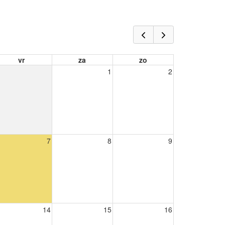
vr
za
zo
1
2
7
8
9
14
15
16