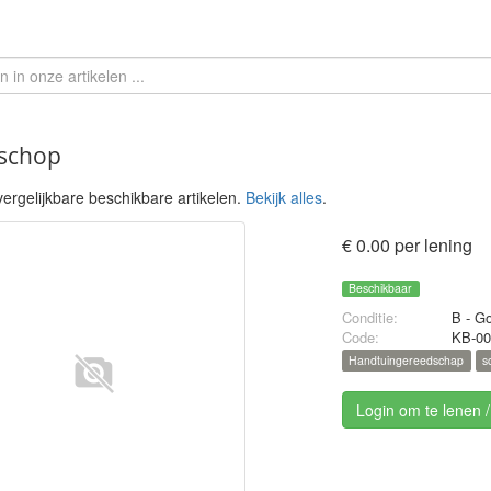
schop
ergelijkbare beschikbare artikelen.
Bekijk alles
.
€ 0.00 per lening
Beschikbaar
Conditie:
B - G
Code:
KB-00
Handtuingereedschap
s
Login om te lenen 