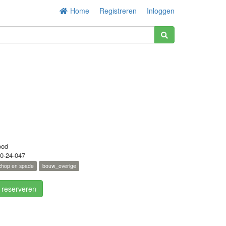
Home
Registreren
Inloggen
ood
0-24-047
chop en spade
bouw_overige
/ reserveren