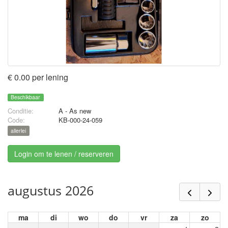
€ 0.00 per lening
Beschikbaar
Conditie:
A - As new
Code:
KB-000-24-059
allerlei
Login om te lenen / reserveren
augustus 2026
ma
di
wo
do
vr
za
zo