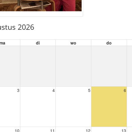
stus 2026
ma
di
wo
do
3
4
5
6
10
11
12
13