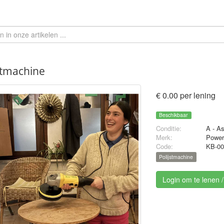
stmachine
€ 0.00 per lening
Beschikbaar
Conditie:
A - A
Merk:
Power
Code:
KB-00
Polijstmachine
Login om te lenen 