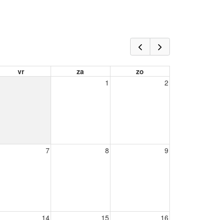
vr
za
zo
1
2
7
8
9
14
15
16