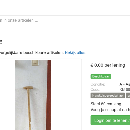
e
ergelijkbare beschikbare artikelen.
Bekijk alles
.
€ 0.00 per lening
Beschikbaar
Conditie:
A - A
Code:
KB-00
Handtuingereedschap
s
Steel 80 cm lang
Veeg je schup af na 
Login om te lenen 