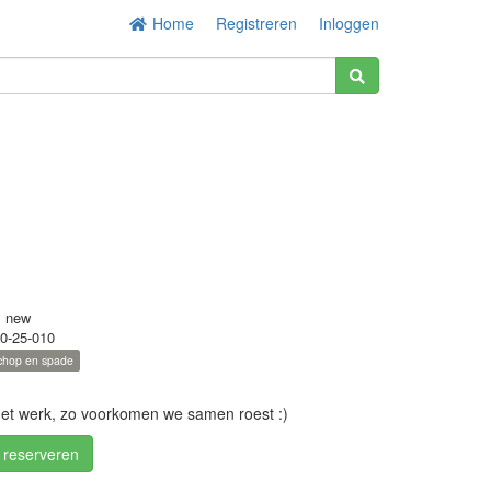
Home
Registreren
Inloggen
s new
0-25-010
chop en spade
het werk, zo voorkomen we samen roest :)
/ reserveren