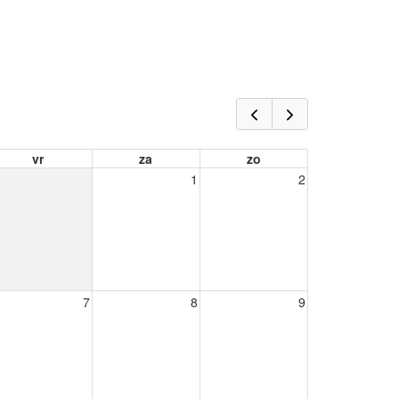
vr
za
zo
1
2
7
8
9