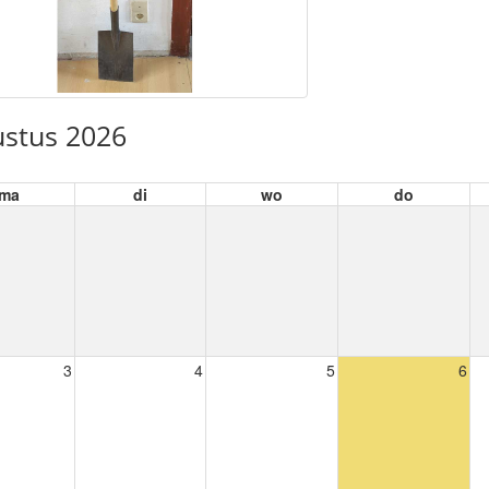
stus 2026
ma
di
wo
do
3
4
5
6