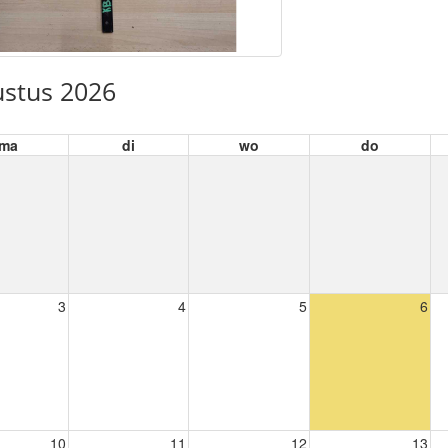
stus 2026
ma
di
wo
do
3
4
5
6
10
11
12
13