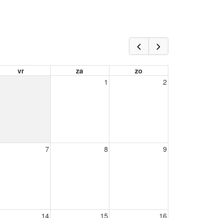
vr
za
zo
1
2
7
8
9
14
15
16