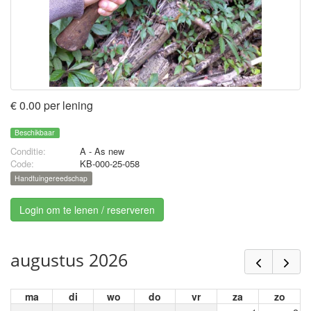
€ 0.00 per lening
Beschikbaar
Conditie:
A - As new
Code:
KB-000-25-058
Handtuingereedschap
Login om te lenen / reserveren
augustus 2026
ma
di
wo
do
vr
za
zo