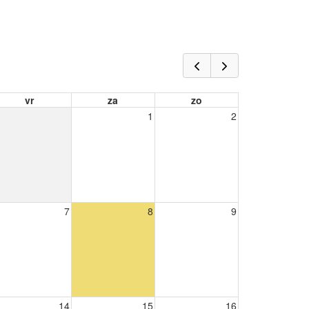
vr
za
zo
1
2
7
8
9
14
15
16