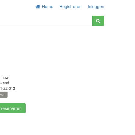
Home
Registreren
Inloggen
s new
ekend
1-22-013
aven
/ reserveren