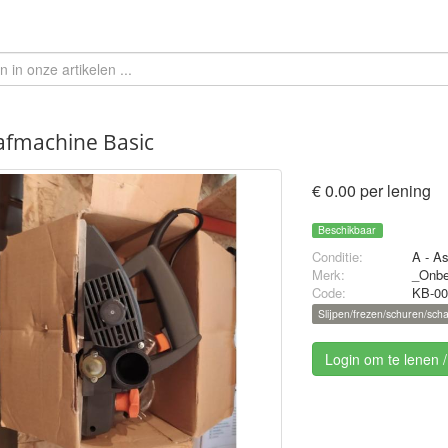
afmachine Basic
€ 0.00 per lening
Beschikbaar
Conditie:
A - A
Merk:
_Onb
Code:
KB-00
Slijpen/frezen/schuren/sch
Login om te lenen 