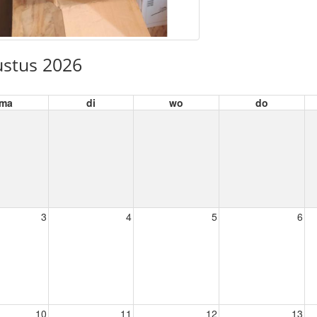
stus 2026
ma
di
wo
do
3
4
5
6
10
11
12
13