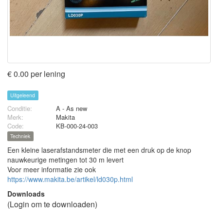
€ 0.00 per lening
Uitgeleend
Conditie:
A - As new
Merk:
Makita
Code:
KB-000-24-003
Techniek
Een kleine laserafstandsmeter die met een druk op de knop
nauwkeurige metingen tot 30 m levert
Voor meer informatie zie ook
https://www.makita.be/artikel/ld030p.html
Downloads
(Login om te downloaden)