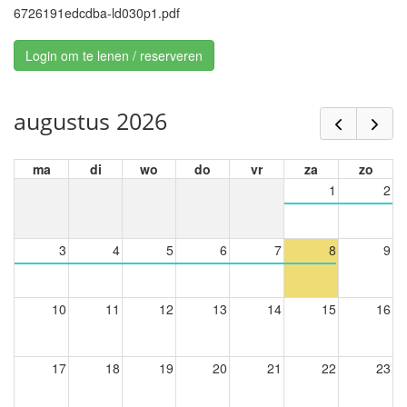
6726191edcdba-ld030p1.pdf
Login om te lenen / reserveren
augustus 2026
ma
di
wo
do
vr
za
zo
1
2
3
4
5
6
7
8
9
10
11
12
13
14
15
16
17
18
19
20
21
22
23