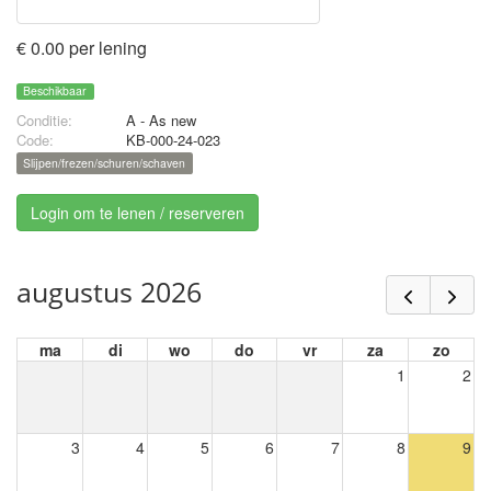
€ 0.00 per lening
Beschikbaar
Conditie:
A - As new
Code:
KB-000-24-023
Slijpen/frezen/schuren/schaven
Login om te lenen / reserveren
augustus 2026
ma
di
wo
do
vr
za
zo
1
2
3
4
5
6
7
8
9