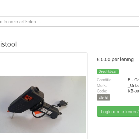
istool
€ 0.00 per lening
Beschikbaar
Conditie:
B - G
Merk:
_Onb
Code:
KB-00
allerlei
Login om te lenen 