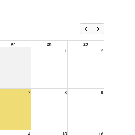
vr
za
zo
1
2
7
8
9
14
15
16