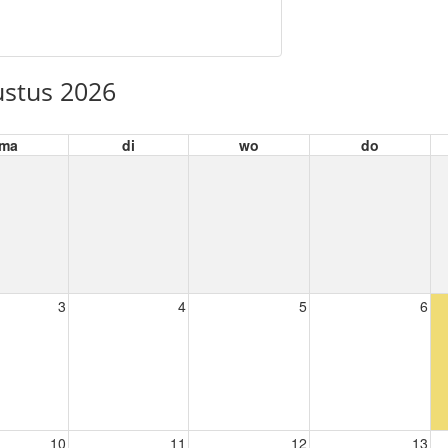
stus 2026
ma
di
wo
do
3
4
5
6
10
11
12
13