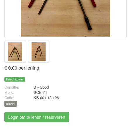
€ 0.00 per lening
Beschikbaar
Conditie:
B - Good
Merk:
SCBn°1
Code:
KB-001-18-126
allerlei
Login om te lenen / reserveren