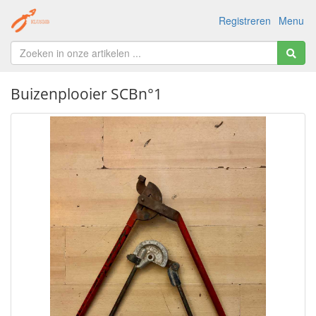
Registreren
Menu
Buizenplooier SCBn°1