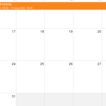
RVEERD
, 09:30 - 14 aug 2026, 19:30
17
18
19
20
24
25
26
27
31