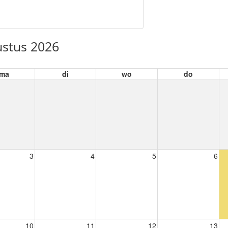
stus 2026
ma
di
wo
do
3
4
5
6
10
11
12
13