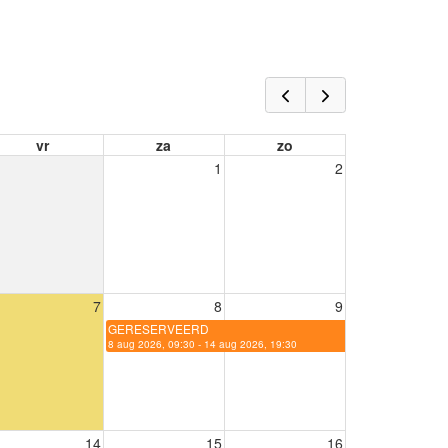
vr
za
zo
1
2
7
8
9
GERESERVEERD
8 aug 2026, 09:30 - 14 aug 2026, 19:30
14
15
16