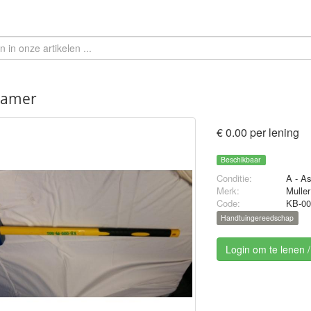
hamer
€ 0.00 per lening
Beschikbaar
Conditie:
A - A
Merk:
Muller
Code:
KB-00
Handtuingereedschap
Login om te lenen 