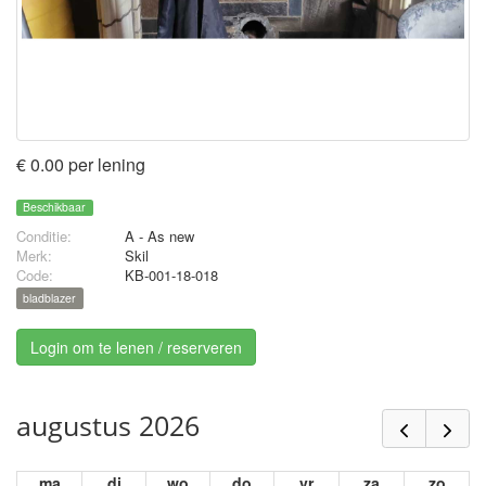
€ 0.00 per lening
Beschikbaar
Conditie:
A - As new
Merk:
Skil
Code:
KB-001-18-018
bladblazer
Login om te lenen / reserveren
augustus 2026
ma
di
wo
do
vr
za
zo