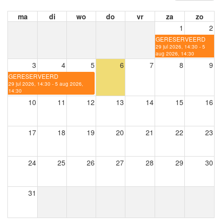
ma
di
wo
do
vr
za
zo
1
2
GERESERVEERD
29 jul 2026, 14:30 - 5
aug 2026, 14:30
3
4
5
6
7
8
9
GERESERVEERD
29 jul 2026, 14:30 - 5 aug 2026,
14:30
10
11
12
13
14
15
16
17
18
19
20
21
22
23
24
25
26
27
28
29
30
31