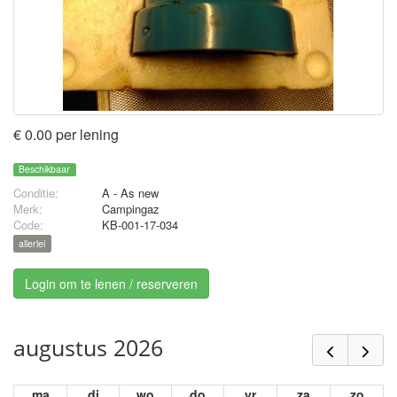
€ 0.00 per lening
Beschikbaar
Conditie:
A - As new
Merk:
Campingaz
Code:
KB-001-17-034
allerlei
Login om te lenen / reserveren
augustus 2026
ma
di
wo
do
vr
za
zo