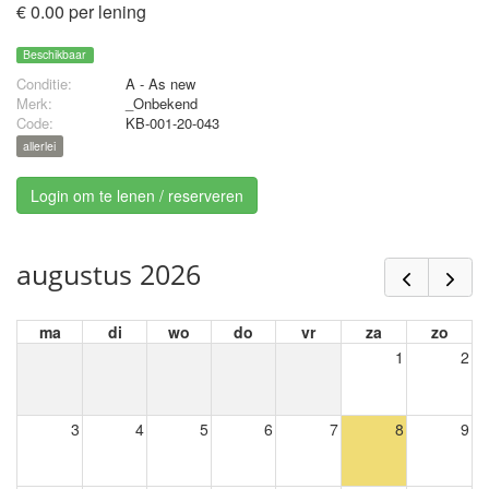
€ 0.00 per lening
Beschikbaar
Conditie:
A - As new
Merk:
_Onbekend
Code:
KB-001-20-043
allerlei
Login om te lenen / reserveren
augustus 2026
ma
di
wo
do
vr
za
zo
1
2
3
4
5
6
7
8
9