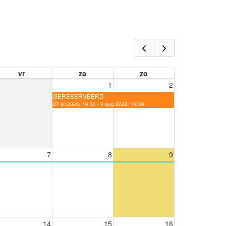
vr
za
zo
1
2
GERESERVEERD
27 jul 2026, 19:30 - 3 aug 2026, 19:30
7
8
9
14
15
16