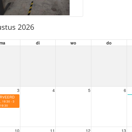
stus 2026
ma
di
wo
do
3
4
5
6
RVEERD
, 19:30 - 3
 19:30
10
11
12
13