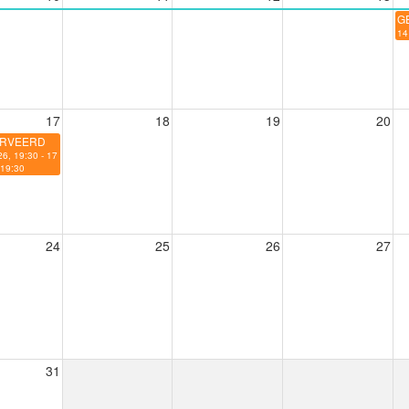
G
14
17
18
19
20
RVEERD
6, 19:30 - 17
 19:30
24
25
26
27
31