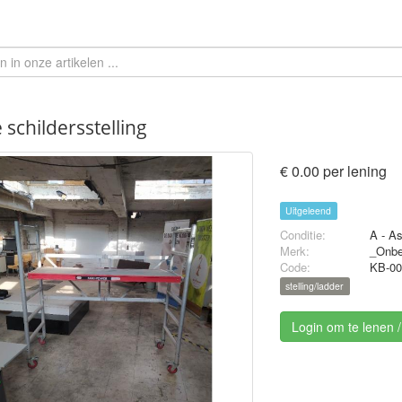
 schildersstelling
€ 0.00 per lening
Uitgeleend
Conditie:
A - A
Merk:
_Onb
Code:
KB-00
stelling/ladder
Login om te lenen 