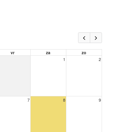
vr
za
zo
1
2
7
8
9