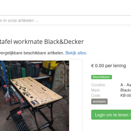
tafel workmate Black&Decker
ergelijkbare beschikbare artikelen.
Bekijk alles
.
€ 0.00 per lening
Beschikbaar
Conditie:
A - A
Merk:
Black
Code:
KB-00
werktafel
Login om te lenen 