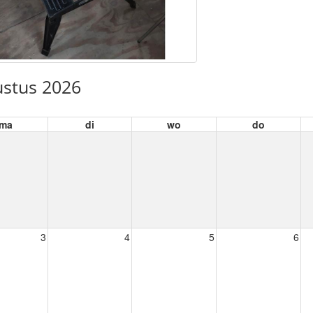
stus 2026
ma
di
wo
do
3
4
5
6